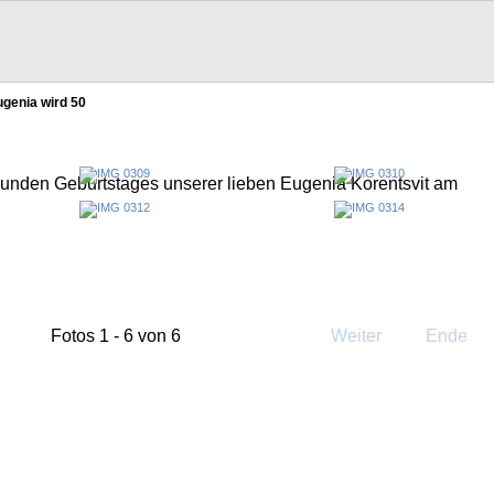
genia wird 50
 runden Geburtstages unserer lieben Eugenia Korentsvit am
Fotos 1 - 6 von 6
Weiter
Ende