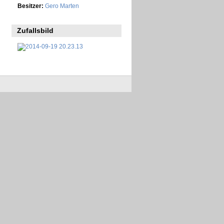
Besitzer:
Gero Marten
Zufallsbild